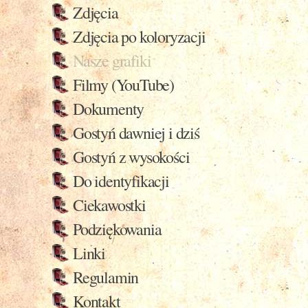
Zdjęcia
Zdjęcia po koloryzacji
Nasze grafiki
Filmy (YouTube)
Dokumenty
Gostyń dawniej i dziś
Gostyń z wysokości
Do identyfikacji
Ciekawostki
Podziękowania
Linki
Regulamin
Kontakt