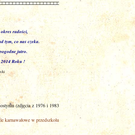
okres radości,
d tym, co nas czeka.
pogodne jutro.
 2014 Roku !
cki
styniu (zdjęcia z 1976 i 1983
le karnawałowe w przedszkolu