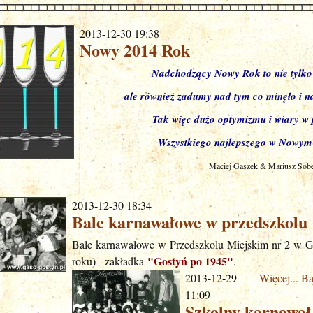
2013-12-30 19:38
Nowy 2014 Rok
Nadchodzący Nowy Rok to nie tylko 
ale również zadumy nad tym co minęło i na
Tak więc dużo optymizmu i wiary w 
Wszystkiego najlepszego w Nowym
Maciej Gaszek & Mariusz Sobe
2013-12-30 18:34
Bale karnawałowe w przedszkolu
Bale karnawałowe w Przedszkolu Miejskim nr 2 w Go
"Gostyń po 1945"
roku) - zakładka
.
2013-12-29
Więcej...
Ba
11:09
Szkolny karnawał