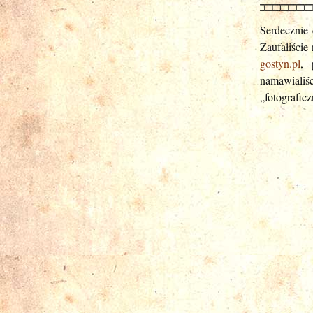
Serdecznie 
Zaufaliście
gostyn.pl
, 
namawialiś
„fotograficz