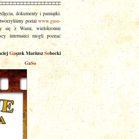
djęcia, dokumenty i pamiątki.
stworzyliśmy portal
www.gaso-
y się z Wami, wielokrotnie
scy internauci mogli poznać
ciej
Ga
szek Mariusz
So
becki
o