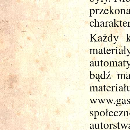
przeko
charakte
Każdy k
materiał
automat
bądź ma
materiał
www.gas
społecz
autorst