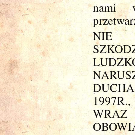
nami w
przetwar
NIE
SZKO
LUDZ
NARUS
DUCHA
1997R
WRAZ
OBOWI