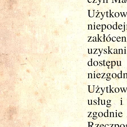
Użytk
niepode
zakłóc
uzyskan
dostępu
niezgodn
Użytkown
usług i
zgodnie
Rzeczpo