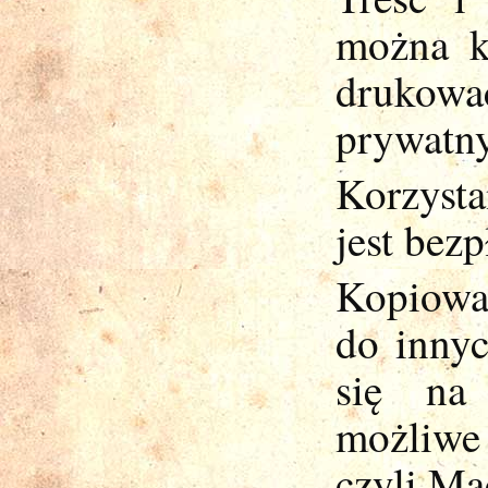
można k
drukowa
prywatny
Korzyst
jest bezp
Kopiowa
do innyc
się na 
możliwe 
czyli Ma