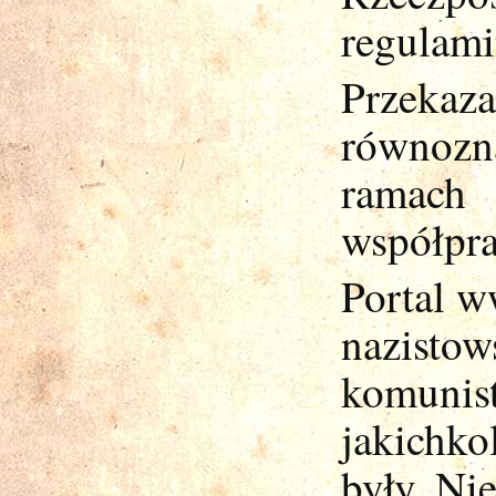
regulam
Przekaza
równozn
ramac
współpra
Portal w
nazis
komuni
jakichko
były. Ni