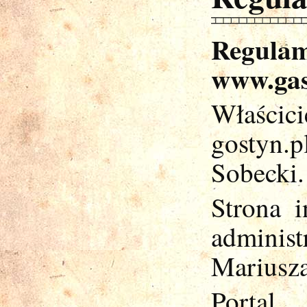
Regula
www.gas
Właścici
gostyn.
Sobecki.
Strona i
adminis
Mariusza
Portal 