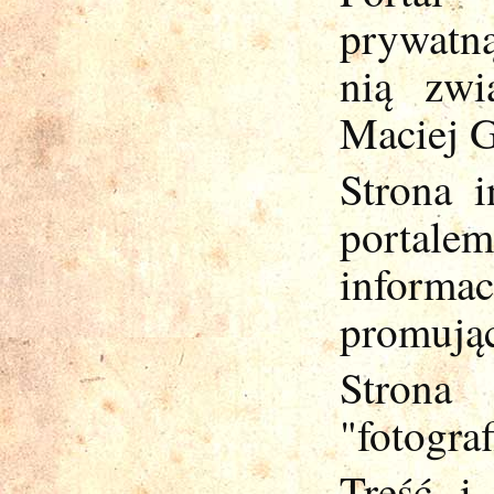
prywatną
nią zwi
Maciej G
Strona i
portal
inform
promując
Stron
"fotogra
Treść i