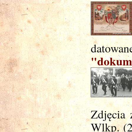
datow
"dokum
Zdjęcia
Wlkp. (2