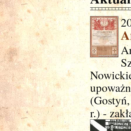
2
A
A
S
Nowicki
upoważn
(Gostyń,
r.) - zak