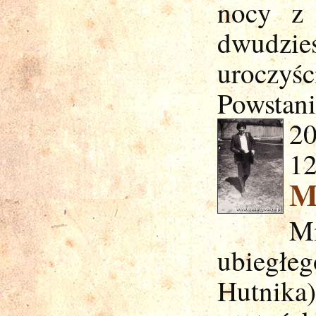
nocy z
dwudzie
uroczyś
Powstani
20
12
M
Mi
ubiegłe
Hutnik