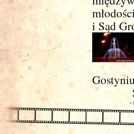
młodości
i Sąd Gr
Gostyniu
« 