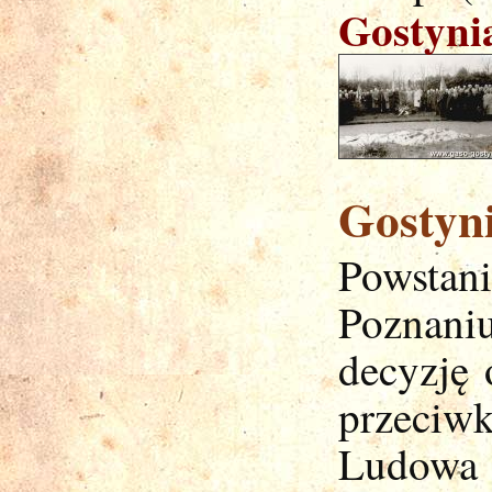
Gostyni
Gostyn
Powsta
Poznani
decyzję 
przeci
Ludowa 