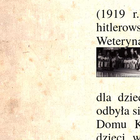
(1919 r
hitler
Weteryna
dla dzi
odbyła s
Domu Ku
dzieci 