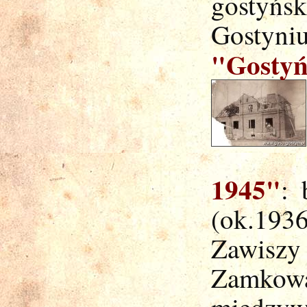
gostyńs
Gostyniu
"Gostyń
1945"
: 
(ok.1936
Zawiszy 
Zamkowa
międzyw