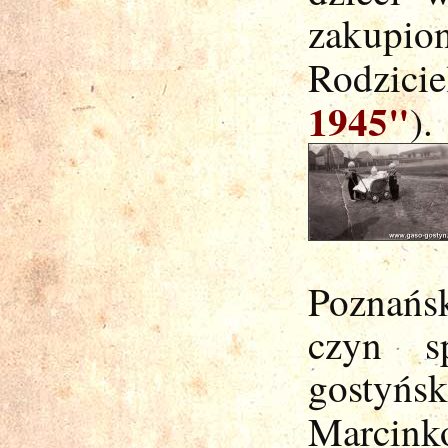
zakupio
Rodzici
1945"
).
Poznańs
czyn s
gostyń
Marcink