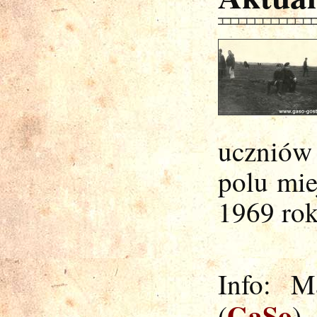
uczniów
polu mie
1969 rok
Info: M
GaSo
(
)