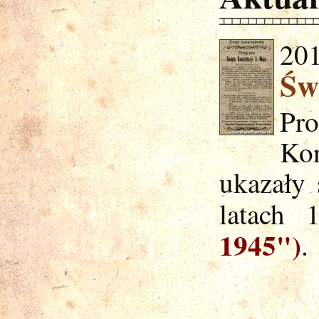
201
Św
Pr
Kon
ukazały
latach 
1945")
.