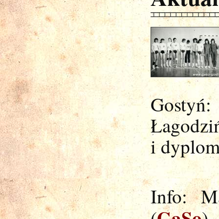
Gostyń: 
Łagodziń
i dyplom
Info: M
GaSo
(
)