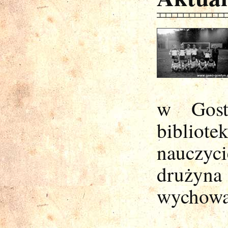
w Gosty
bibliot
nauczy
drużyn
wychowa