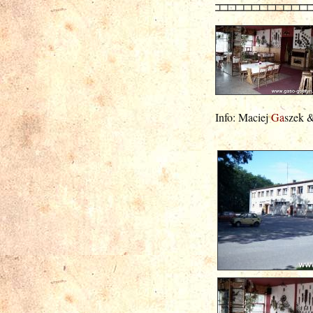
Info: Maciej
Ga
szek 