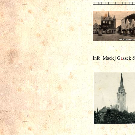
Info: Maciej G
a
szek 