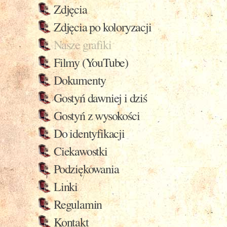
Zdjęcia
Zdjęcia po koloryzacji
Nasze grafiki
Filmy (YouTube)
Dokumenty
Gostyń dawniej i dziś
Gostyń z wysokości
Do identyfikacji
Ciekawostki
Podziękowania
Linki
Regulamin
Kontakt