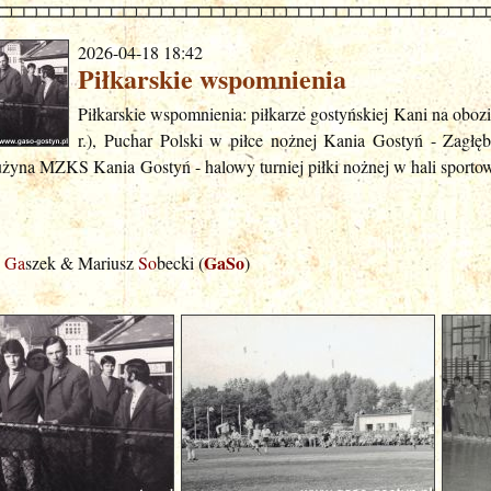
2026-04-18 18:42
Piłkarskie wspomnienia
Piłkarskie wspomnienia: piłkarze gostyńskiej Kani na ob
r.), Puchar Polski w piłce nożnej Kania Gostyń - Zagłęb
rużyna MZKS Kania Gostyń - halowy turniej piłki nożnej w hali sport
GaSo
j
Ga
szek & Mariusz
So
becki (
)