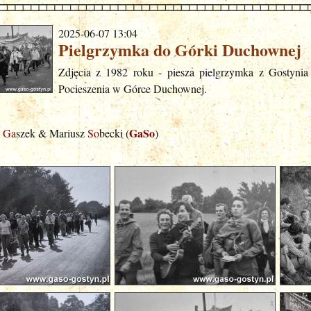
2025-06-07 13:04
Pielgrzymka do Górki Duchownej
Zdjęcia z 1982 roku - piesza pielgrzymka z Gostyni
Pocieszenia w Górce Duchownej.
GaSo
j
Ga
szek & Mariusz
So
becki (
)