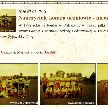
2026-07-02 17:10
Nauczyciele kontra uczniowie - mec
W 1992 roku na boisku w Daleszynie w meczu piłki noż
gminy Gostyń z uczniami Szkoły Podstawowej w Dalesz
nisław Żyjewski z Góry.
GaSo
j
Ga
szek & Mariusz
So
becki (
)