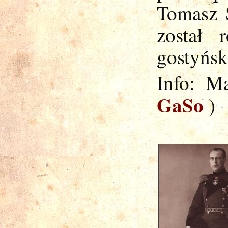
Tomasz 
został
gostyńs
Info: M
GaSo
)