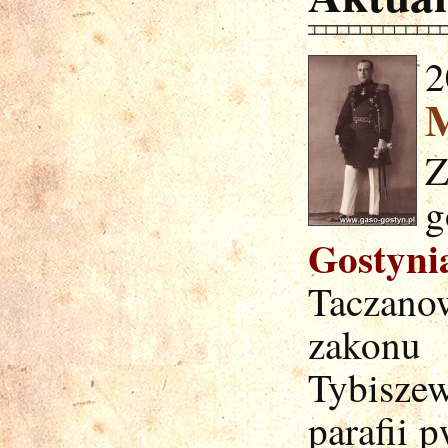
2
M
Z
g
Gostyni
Taczan
zakonu
Tybisze
parafii 