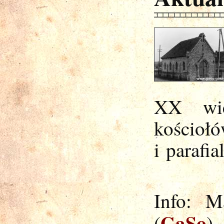
XX wie
kościo
i parafi
Info: M
GaSo
(
)