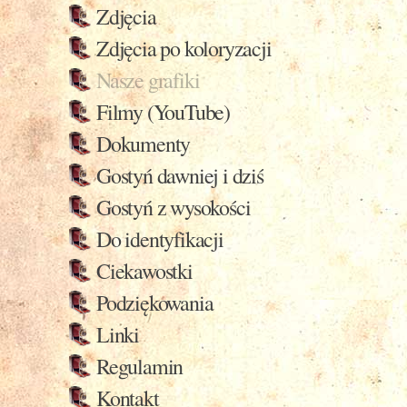
Zdjęcia
Zdjęcia po koloryzacji
Nasze grafiki
Filmy (YouTube)
Dokumenty
Gostyń dawniej i dziś
Gostyń z wysokości
Do identyfikacji
Ciekawostki
Podziękowania
Linki
Regulamin
Kontakt