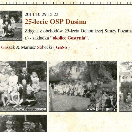
2014-10-29 15:22
25-lecie OSP Dusina
Zdjęcia z obchodów 25-lecia Ochotniczej Straży Pożarn
"okolice Gostynia"
r.) - zakładka
.
GaSo
j
Ga
szek & Mariusz
So
becki (
)