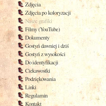
Zdjęcia
Zdjęcia po koloryzacji
Nasze grafiki
Filmy (YouTube)
Dokumenty
Gostyń dawniej i dziś
Gostyń z wysokości
Do identyfikacji
Ciekawostki
Podziękowania
Linki
Regulamin
Kontakt