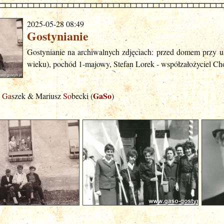
2025-05-28 08:49
Gostynianie
Gostynianie na archiwalnych zdjęciach: przed domem przy ul
wieku), pochód 1-majowy, Stefan Lorek - współzałożyciel C
GaSo
j
Ga
szek & Mariusz
So
becki (
)