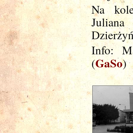
Na kole
Julian
Dzierży
Info: M
GaSo
(
)