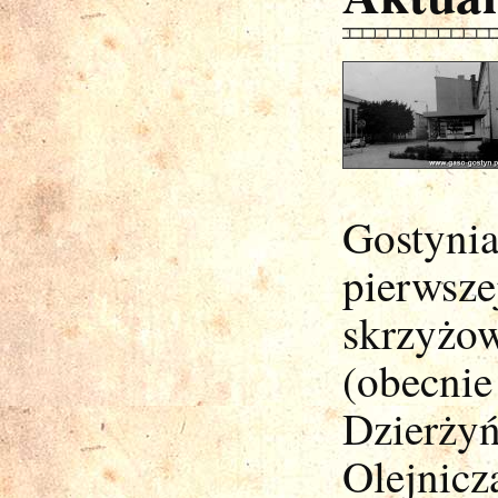
Gostyn
pierwsz
skrzyżo
(obec
Dzierży
Olejnicz