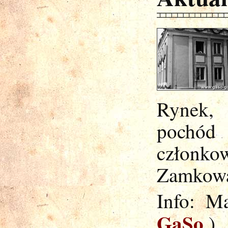
Rynek,
pochód 
członko
Zamkow
Info: M
GaSo
)