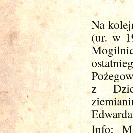
Na kolej
(ur. w 
Mogilni
ostatn
Pożegow
z Dzie
ziemiani
Edwarda
Info: M