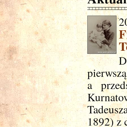
2
F
T
D
pierwsz
a przed
Kurnato
Tadeusz
1892) z 