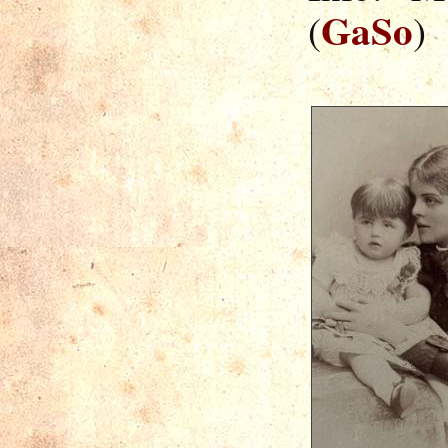
GaSo
(
)