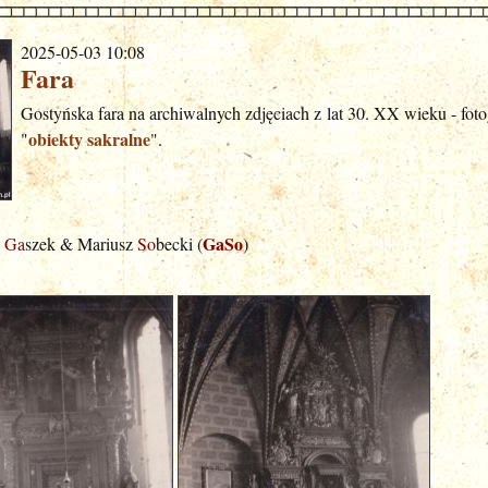
2025-05-03 10:08
Fara
Gostyńska fara na archiwalnych zdjęciach z lat 30. XX wieku - fotog
obiekty sakralne
"
".
GaSo
j
Ga
szek & Mariusz
So
becki (
)