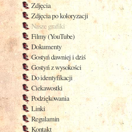
Zdjęcia
Zdjęcia po koloryzacji
Nasze grafiki
Filmy (YouTube)
Dokumenty
Gostyń dawniej i dziś
Gostyń z wysokości
Do identyfikacji
Ciekawostki
Podziękowania
Linki
Regulamin
Kontakt