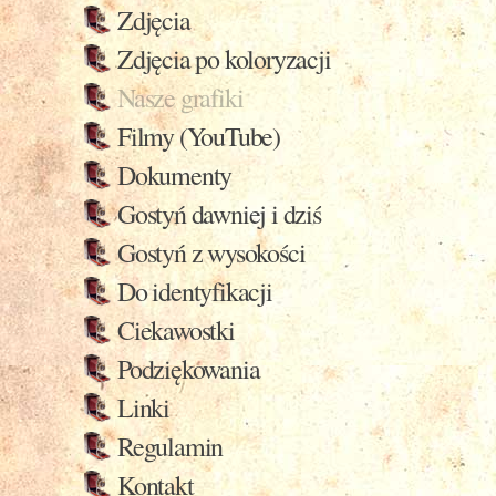
Zdjęcia
Zdjęcia po koloryzacji
Nasze grafiki
Filmy (YouTube)
Dokumenty
Gostyń dawniej i dziś
Gostyń z wysokości
Do identyfikacji
Ciekawostki
Podziękowania
Linki
Regulamin
Kontakt