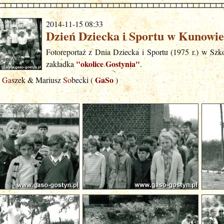
2014-11-15 08:33
Dzień Dziecka i Sportu w Kunowie
Fotoreportaż z Dnia Dziecka i Sportu (1975 r.) w S
"okolice Gostynia"
zakładka
.
GaSo
j
Ga
szek & Mariusz
So
becki (
)