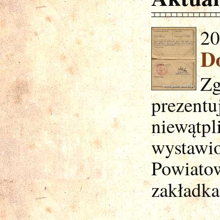
20
Do
Zg
prezent
niewątp
wystawi
Powiato
zakładk