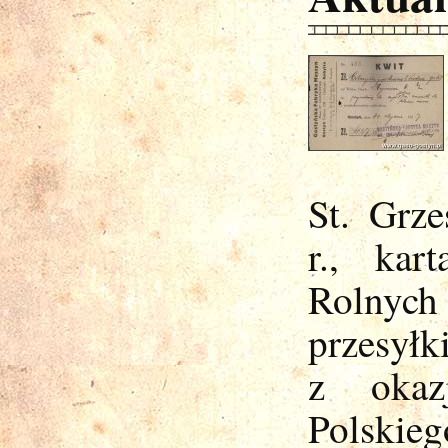
St. Grz
r., kar
Rolnych 
przesyłk
z okaz
Polsk