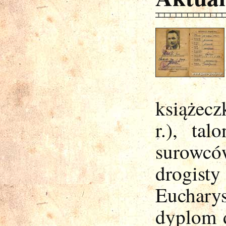
książecz
r.), ta
surowc
drogist
Euchary
dyplom 