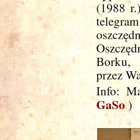
(1988 r.
telegra
oszczę
Oszczęd
Borku, 
przez Wa
Info: M
GaSo
)